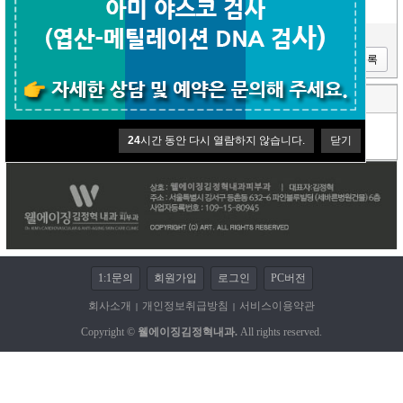
10월 9일: 한글날, 법정 공휴일 - 휴진.
이전글
다음글
목록
댓글 (0)
코멘트쓰기
등록된 댓글이 없습니다.
24
시간 동안 다시 열람하지 않습니다.
닫기
1:1문의
회원가입
로그인
PC버전
회사소개
개인정보취급방침
서비스이용약관
|
|
Copyright ©
웰에이징김정혁내과.
All rights reserved.