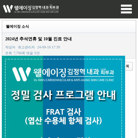
웰에이징 소식
2024년 추석연휴 및 10월 진료 안내
작성자
최고관리자
24-09-10 17:39
조회
7,706회
댓글
0건
이전글
다음글
목록
본문
9월 14일(토): 정상 진료 (오후 1시 까지)
추석 연휴 9월 16일(월) ~18일(수): 휴진.
10월 1일: 국군의날, 임시공휴일 - 정상 진료.
10월 3일: 개천절, 법정 공휴일 - 휴진.