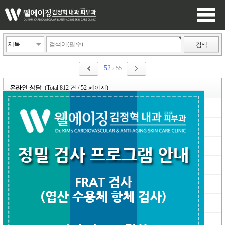
검색
52
/
55
온라인 상담
(Total 812 건 / 52 페이지)
휴식시 가슴통증
은영
10-03
|
Re: 휴식시 가슴통증
김정혁원장
10-06
|
부정맥 검사
혁맘
09-30
|
Re: 부정맥 검사
최고관리자
09-30
|
박피요
쏭
09-14
|
Re: 박피요
최고관리자
09-14
|
심장검사질문
코코맘
09-11
|