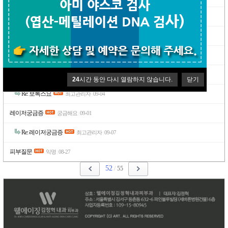
Re: 심장검사질문
최고관리자
09-16
|
주사문의
나비
09-11
|
Re: 주사문의
최고관리자
09-14
|
보톡스요
l9870815
09-01
|
24
시간 동안 다시 열람하지 않습니다.
닫기
Re: 보톡스요
최고관리자
09-04
|
레이저궁금증
궁금해요
09-01
|
Re: 레이저궁금증
최고관리자
09-07
|
피부질문
익명
08-27
|
52
/
55