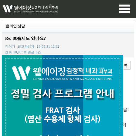
온라인 상담
Re: 보습제도 있나요?
작성자
최고관리자
15-08-21 10:32
조회
10,003회
댓글
0건
이전글
다음글
목록
본문
현재 저희 병원에 피지오겔AI 라인중에 로션은 없으며,
크림은 비치해 놓고있습니다.
피지오겔AI 로션은 현재 공급처에 주문이 쉽지 않습니다.
아토피 피부염에 타겟으로 나온 제품중에 현재 고객들의 반응
이 좋은 제품은
헤라제품으로 유명한 태평양제약의 아토베리아 로션, 크림이
있습니다.