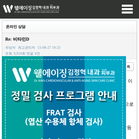
온라인 상담
Re: 비타민D
작성자
최고관리자
15-08-27 10:25
조회
9,924회
댓글
0건
이전글
다음글
목록
본문
비타민D주사는 최근에 종편의 건강프로그램에서 소개가 된 이
후에
알반인들의 관심이 늘어난게 사실입니다.
우리나라 성인들의 80~90%가 비타민D 부족이나 결핍소견으로
통계결과가 나와있습니다.
비타민D가 부족하면 추후에 당뇨, 심근경색, 유방암, 대장암등
의 발현이 올라가며,