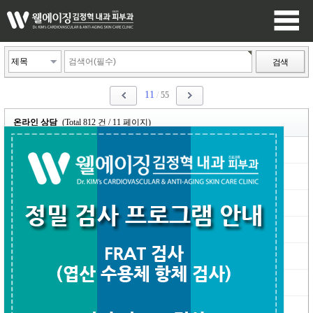
검색
11
/
55
온라인 상담
(Total 812 건 / 11 페이지)
조기수축시
럭스턴
01-26
|
Re: 조기수축시
최고관리자
01-26
|
사각턱 보톡스
이정은
01-25
|
Re: 사각턱 보톡스
최고관리자
01-25
|
심장 초음파 검사 시
팡
01-10
|
Re: 심장 초음파 검사 시
최고관리자
01-10
|
심장검사 관련 문의합니다.
sasam
12-21
|