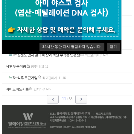
Re: 심장검사 관련 문의합니다.
최고관리자
12-22
|
가슴 통증관련질문입니다.
유레르
12-16
|
Re: 가슴 통증관련질문입니다.
최고관리자
12-22
|
심전도 검사 결과 이상과 백신 부작용 연관성
진희
11-19
|
24
시간 동안 다시 열람하지 않습니다.
닫기
Re: 심전도 검사 결과 이상과 백신 부작용 연관성
최고관리자
11-22
|
식후 두근거림
정후니
11-12
|
Re: 식후 두근거림
최고관리자
11-16
|
마이오이노시톨
김지아
11-05
|
11
/
55