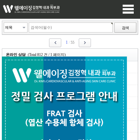
검색
1
/
55
온라인 상담
(Total 812 건 / 1 페이지)
Frat 검사
언제나화이팅
07-18
|
Re: Frat 검사
최고관리자
07-19
|
검사 문의 드립니다
mrsnm
07-16
|
Re: 검사 문의 드립니다
최고관리자
07-17
|
자폐관련 검사 문의
해운대아이파크
06-26
|
Re: 자폐관련 검사 문의
최고관리자
06-26
|
검사 예약 문의
정원아빠
06-18
|