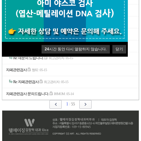
Re: 검사 예약 문의
최고관리자
06-19
|
기능의학검사
도도갱
06-11
|
Re: 기능의학검사
최고관리자
06-12
|
재문의 드립니다.
JHMOM
05-15
|
24
시간 동안 다시 열람하지 않습니다.
닫기
Re: 재문의 드립니다.
최고관리자
05-15
|
자폐관련검사
쩡82
05-15
|
Re: 자폐관련검사
최고관리자
05-15
|
자폐관련검사 문의드립니다.
JHMOM
05-14
|
1
/
55